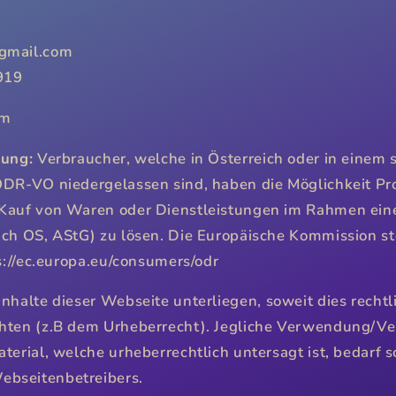
gmail.com
919
om
gung:
Verbraucher, welche in Österreich oder in einem 
ODR-VO niedergelassen sind, haben die Möglichkeit P
 Kauf von Waren oder Dienstleistungen im Rahmen ein
ach OS, AStG) zu lösen. Die Europäische Kommission ste
ps://ec.europa.eu/consumers/odr
nhalte dieser Webseite unterliegen, soweit dies rechtli
hten (z.B dem Urheberrecht). Jegliche Verwendung/Ve
terial, welche urheberrechtlich untersagt ist, bedarf sc
bseitenbetreibers.