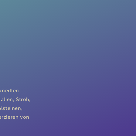
o
n
unedlen
alien, Stroh,
lsteinen,
erzieren von