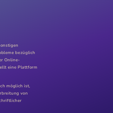
sonstigen
robleme bezüglich
er Online-
llt eine Plattform
ch möglich ist,
rbreitung von
hriftlicher