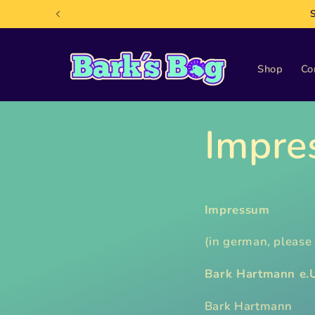
Skip to
content
Shop
Co
Impre
Impressum
(in german, please
Bark Hartmann e.U
Bark Hartmann