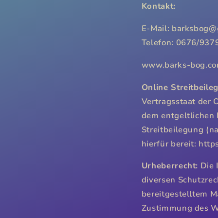
Kontakt:
E-Mail: barksbog@
Telefon: 0676/937
www.barks-bog.c
Online Streitbeile
Vertragsstaat der 
dem entgeltlichen
Streitbeilegung (n
hierfür bereit: htt
Urheberrecht:
Die I
diversen Schutzrec
bereitgestelltem Ma
Zustimmung des We